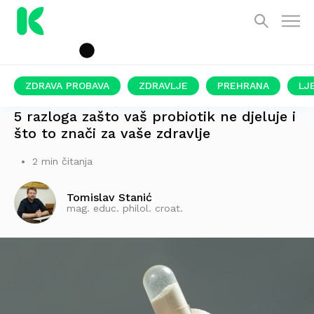
ZDRAVA PROBAVA
ZDRAVLJE
PREHRANA
LJ
ČESTO SE PREPORUČUJU ZA CRIJEVA I IMUNITET
5 razloga zašto vaš probiotik ne djeluje i
što to znači za vaše zdravlje
2 min čitanja
Tomislav Stanić
mag. educ. philol. croat.