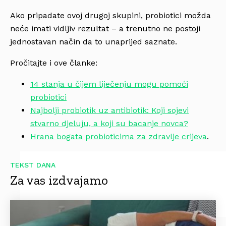
Ako pripadate ovoj drugoj skupini, probiotici možda
neće imati vidljiv rezultat – a trenutno ne postoji
jednostavan način da to unaprijed saznate.
Pročitajte i ove članke:
14 stanja u čijem liječenju mogu pomoći
probiotici
Najbolji probiotik uz antibiotik: Koji sojevi
stvarno djeluju, a koji su bacanje novca?
Hrana bogata probioticima za zdravlje crijeva
.
TEKST DANA
Za vas izdvajamo