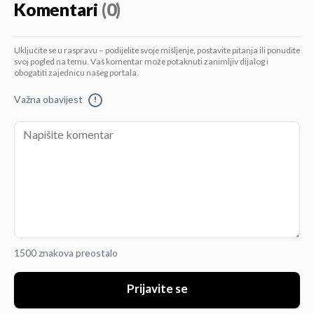
Komentari
(0)
Uključite se u raspravu – podijelite svoje mišljenje, postavite pitanja ili ponudite
svoj pogled na temu. Vaš komentar može potaknuti zanimljiv dijalog i
obogatiti zajednicu našeg portala.
Važna obavijest
!
1500 znakova preostalo
Prijavite se