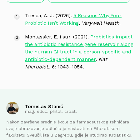
Tresca, A. J. (2026).
5 Reasons Why Your
Probiotic Isn’t Working
.
Verywell Health
.
Montassier, E. i sur. (2021).
Probiotics impact
the antibiotic resistance gene reservoir along
the human GI tract in a person-specific and
antibiotic-dependent manner
.
Nat
Microbiol.
, 6: 1043–1054.
Tomislav Stanić
mag. educ. philol. croat.
Nakon završene srednje škole za farmaceutskog tehničara
svoje obrazovanje odlučio je nastaviti na Filozofskom
fakultetu Sveučilišta u Zagrebu, gdje je studirao Kroatistiku.