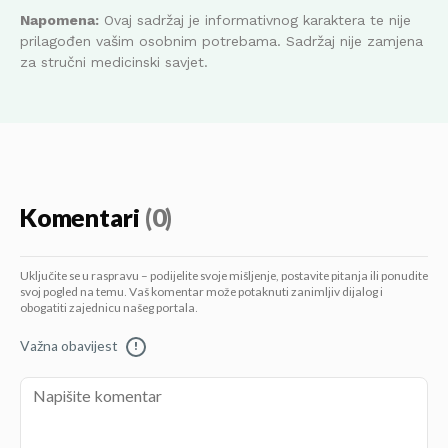
Napomena:
Ovaj sadržaj je informativnog karaktera te nije
prilagođen vašim osobnim potrebama. Sadržaj nije zamjena
za stručni medicinski savjet.
Komentari
(0)
Uključite se u raspravu – podijelite svoje mišljenje, postavite pitanja ili ponudite
svoj pogled na temu. Vaš komentar može potaknuti zanimljiv dijalog i
obogatiti zajednicu našeg portala.
Važna obavijest
!