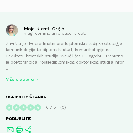
Maja Kuzelj Grgić
mag. comm., univ. bacc. croat.
Završila je dvopredmetni preddiplomski studij kroatologije i
komunikologije te diplomski studij komunikologije na
Fakultetu hrvatskih studija Sveučilišta u Zagrebu. Trenutno
je doktorandica Poslijediplomskog doktorskog studija infor
...
Više o autoru
OCIJENITE ČLANAK
0
/
5
0
★
★
★
★
★
PODIJELITE