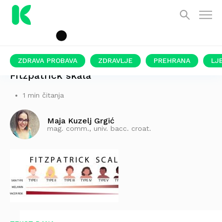
ZDRAVA PROBAVA
ZDRAVLJE
PREHRANA
LJ
Fitzpatrick skala
1 min čitanja
Maja Kuzelj Grgić
mag. comm., univ. bacc. croat.