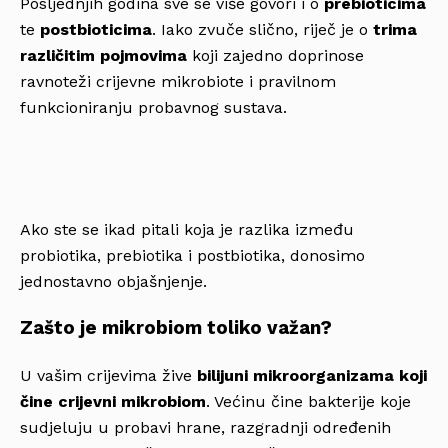
Posljednjih godina sve se više govori i o
prebioticima
te
postbioticima
. Iako zvuče slično, riječ je o
trima
različitim pojmovima
koji zajedno doprinose
ravnoteži crijevne mikrobiote i pravilnom
funkcioniranju probavnog sustava.
Ako ste se ikad pitali koja je razlika između
probiotika, prebiotika i postbiotika, donosimo
jednostavno objašnjenje.
Zašto je mikrobiom toliko važan?
U vašim crijevima žive
bilijuni mikroorganizama koji
čine crijevni mikrobiom
. Većinu čine bakterije koje
sudjeluju u probavi hrane, razgradnji određenih