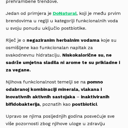
prehrambene trendove.
Jedan od primjera je
DoNatural
, koji je među prvim
brendovima u regiji u kategoriji funkcionalnih voda
u svoju ponudu uključio postbiotike.
Riječ je o
negaziranim herbalnim vodama
koje su
osmišljene kao funkcionalan napitak za
svakodnevnu hidrataciju.
Niskokalorične su, ne
sadrže umjetna sladila ni arome te su prikladne i
za vegane.
Njihova funkcionalnost temelji se na
pomno
odabranoj kombinaciji minerala, vlakana i
inovativnih aktivnih sastojaka
–
inaktiviranih
bifidobakterija
, poznatih kao
postbiotici
.
Upravo se njima posljednjih godina posvećuje sve
više pozornosti zbog njihove uloge u zdravlju