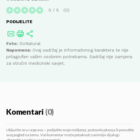
0
/
5
0
★
★
★
★
★
PODIJELITE
Foto:
DoNatural
Napomena:
Ovaj sadržaj je informativnog karaktera te nije
prilagođen vašim osobnim potrebama. Sadržaj nije zamjena
za stručni medicinski savjet.
Komentari
(0)
Uključite se u raspravu – podijelite svoje mišljenje, postavite pitanja ili ponudite
svoj pogled na temu. Vaš komentar može potaknuti zanimljiv dijalog i