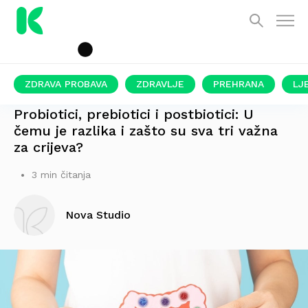
ZDRAVA PROBAVA
ZDRAVLJE
PREHRANA
LJ
POKROVITELJ DONATURAL
Probiotici, prebiotici i postbiotici: U
čemu je razlika i zašto su sva tri važna
za crijeva?
3 min čitanja
Nova Studio