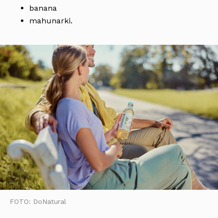
banana
mahunarki.
FOTO: DoNatural