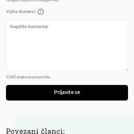
obogatiti zajednicu našeg portala.
Važna obavijest
!
1500 znakova preostalo
Prijavite se
Povezani članci: