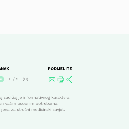
ANAK
PODIJELITE
0
/
5
0
★
j sadržaj je informativnog karaktera
ođen vašim osobnim potrebama.
mjena za stručni medicinski savjet.