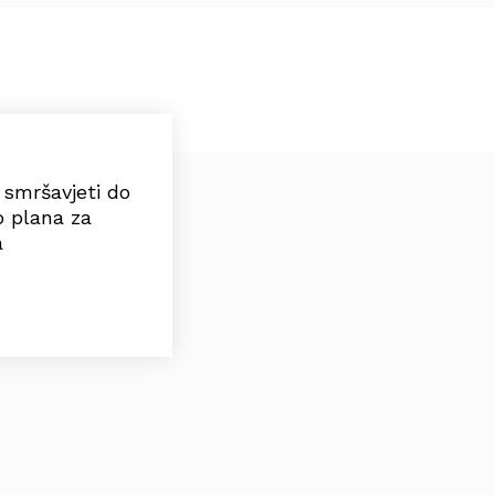
e smršavjeti do
o plana za
a