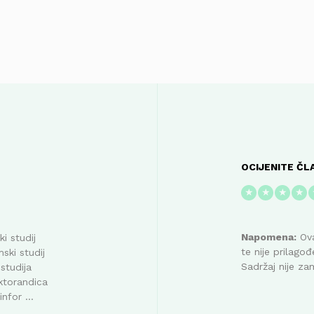
OCIJENITE ČL
★
★
★
★
Napomena:
Ova
i studij
te nije prilag
ski studij
Sadržaj nije za
studija
ktorandica
nfor ...