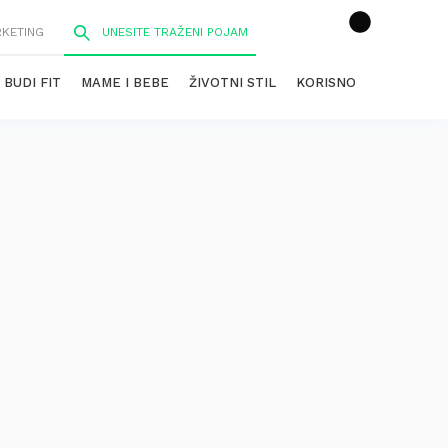
RKETING
BUDI FIT
MAME I BEBE
ŽIVOTNI STIL
KORISNO