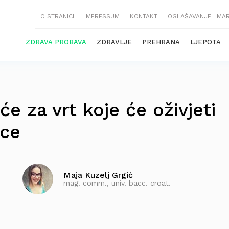
O STRANICI
IMPRESSUM
KONTAKT
OGLAŠAVANJE I MA
ZDRAVA PROBAVA
ZDRAVLJE
PREHRANA
LJEPOTA
e za vrt koje će oživjeti
ece
Maja Kuzelj Grgić
mag. comm., univ. bacc. croat.