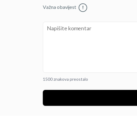
Važna obavijest
!
1500 znakova preostalo