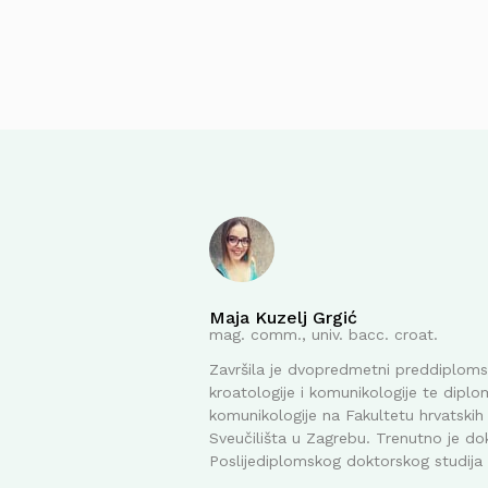
Maja Kuzelj Grgić
mag. comm., univ. bacc. croat.
Završila je dvopredmetni preddiplomsk
kroatologije i komunikologije te diplom
komunikologije na Fakultetu hrvatskih 
Sveučilišta u Zagrebu. Trenutno je do
Poslijediplomskog doktorskog studija i