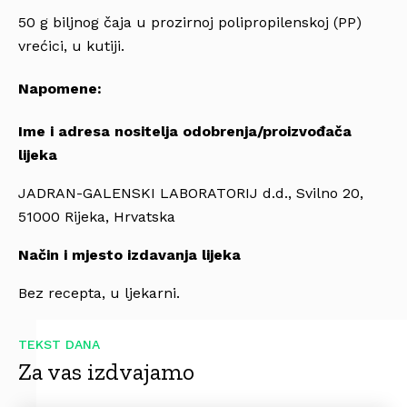
50 g biljnog čaja u prozirnoj polipropilenskoj (PP)
vrećici, u kutiji.
Napomene:
Ime i adresa nositelja odobrenja/proizvo
đ
a
č
a
lijeka
JADRAN-GALENSKI LABORATORIJ d.d., Svilno 20,
51000 Rijeka, Hrvatska
Na
č
in i mjesto izdavanja lijeka
Bez recepta, u ljekarni.
TEKST DANA
Za vas izdvajamo