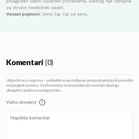
prilagođen vašim osobnim potrebama. Sadržaj nije zamjena
za stručni medicinski savjet.
Vezani pojmovi:
Sena čaj, čaj od sene,
Komentari
(0)
Uključite se u raspravu – podijelite svoje mišljenje, postavite pitanja ili ponudite
svoj pogled na temu. Vaš komentar može potaknuti zanimljiv dijalog i
obogatiti zajednicu našeg portala.
Važna obavijest
!