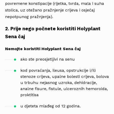
povremene konstipacije (rijetka, tvrda, mala i suha
stolica, uz otežano pražnjenje crijeva i osjećaj
nepotpunog pražnjenja).
2. Prije nego počnete koristiti Holyplant
Sena čaj
Nemojte koristiti Holyplant Sena čaj
ako ste preosjetljivi na senu
kod povraćanja, ileusa, opstrukcije i/ili
stenoze crijeva, upalne bolesti crijeva, bolova
u trbuhu nejasnog uzroka, dehidracije,
analne fisure, fistule, ulceroznih hemoroida,
proktitisa
u djeteta mlađeg od 12 godina.