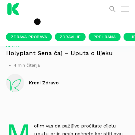
ZDRAVA PROBAVA
ZDRAVLJE
PREHRANA
LJ
UPUTE
Holyplant Sena čaj – Uputa o lijeku
4 min čitanja
Kreni Zdravo
M
olim vas da pažljivo pročitate cijelu
uputu prije nego počnete koristiti ovaj