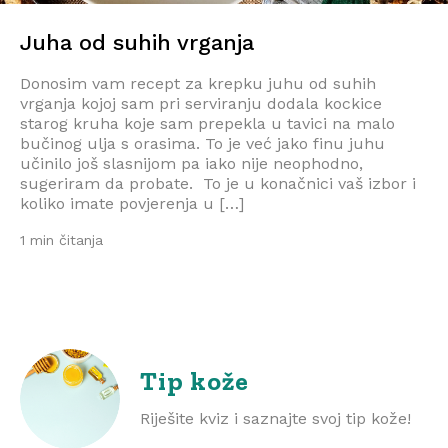
Juha od suhih vrganja
Donosim vam recept za krepku juhu od suhih
vrganja kojoj sam pri serviranju dodala kockice
starog kruha koje sam prepekla u tavici na malo
bučinog ulja s orasima. To je već jako finu juhu
učinilo još slasnijom pa iako nije neophodno,
sugeriram da probate. To je u konačnici vaš izbor i
koliko imate povjerenja u […]
1 min čitanja
Tip kože
Riješite kviz i saznajte svoj tip kože!