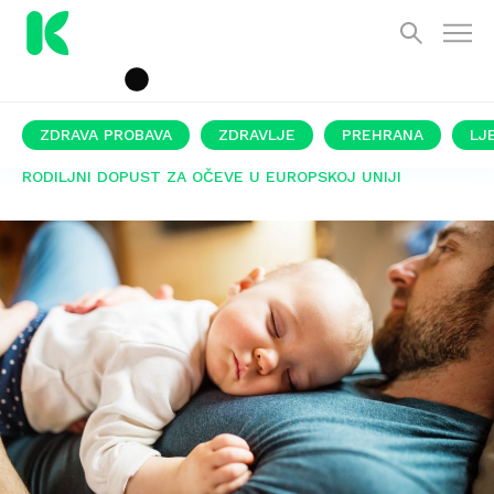
ZDRAVA PROBAVA
ZDRAVLJE
PREHRANA
LJ
RODILJNI DOPUST ZA OČEVE U EUROPSKOJ UNIJI