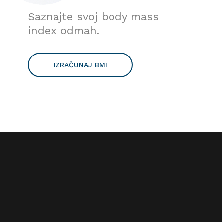
Saznajte svoj body mass
index odmah.
IZRAČUNAJ BMI