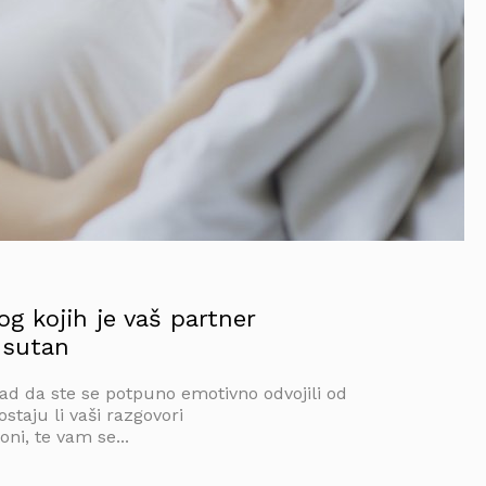
og kojih je vaš partner
dsutan
kad da ste se potpuno emotivno odvojili od
staju li vaši razgovori
i, te vam se...