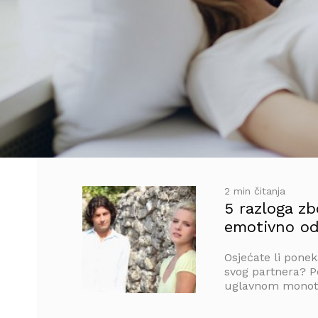
2 min čitanja
5 razloga zb
emotivno o
Osjećate li pone
svog partnera? Po
uglavnom monoton