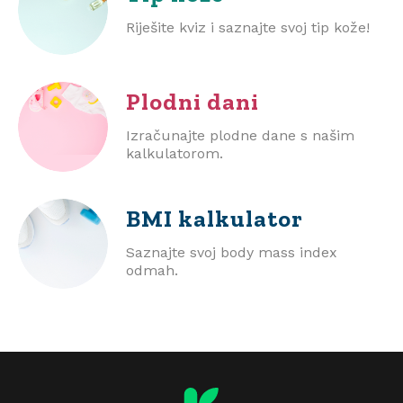
Riješite kviz i saznajte svoj tip kože!
Plodni dani
Izračunajte plodne dane s našim
kalkulatorom.
BMI
kalkulator
Saznajte svoj body mass index
odmah.