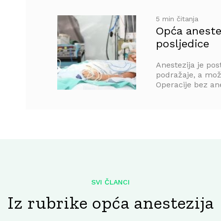
5 min čitanja
Opća anestez
posljedice
Anestezija je pos
podražaje, a može
Operacije bez ane
SVI ČLANCI
Iz rubrike opća anestezija