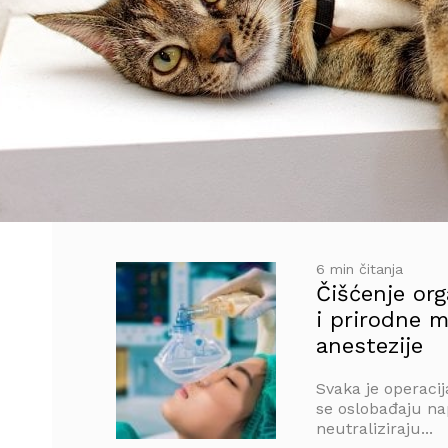
6 min čitanja
Čišćenje org
i prirodne 
anestezije
Svaka je operacij
se oslobađaju nap
neutraliziraju...