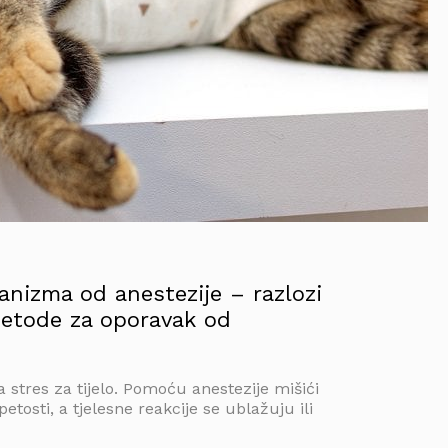
anizma od anestezije – razlozi
metode za oporavak od
a stres za tijelo. Pomoću anestezije mišići
etosti, a tjelesne reakcije se ublažuju ili