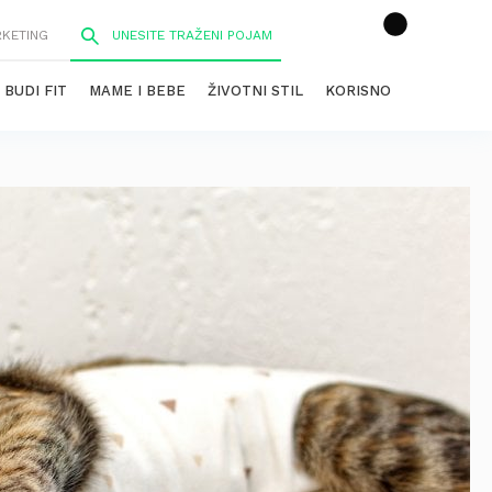
RKETING
BUDI FIT
MAME I BEBE
ŽIVOTNI STIL
KORISNO