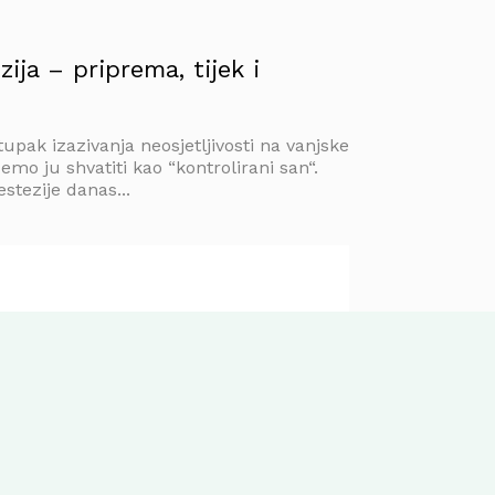
ija – priprema, tijek i
tupak izazivanja neosjetljivosti na vanjske
mo ju shvatiti kao “kontrolirani san“.
stezije danas...