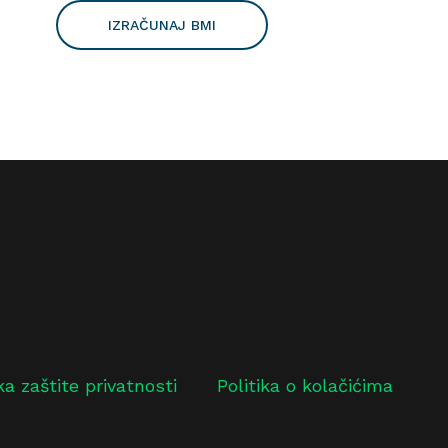
IZRAČUNAJ BMI
ika zaštite privatnosti
Politika o kolačićima