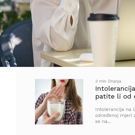
3 min čitanja
Intolerancij
patite li od
Intolerancija na 
određenoj mjeri 
se na...