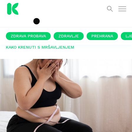
ZDRAVA PROBAVA
ZDRAVLJE
PREHRANA
LJ
KAKO KRENUTI S MRŠAVLJENJEM