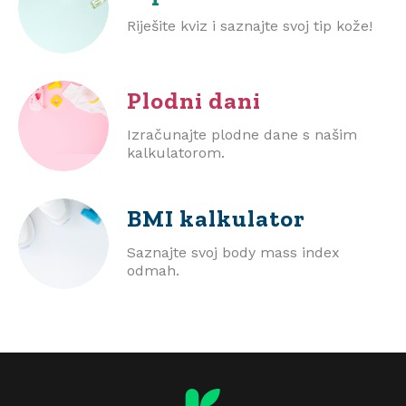
Riješite kviz i saznajte svoj tip kože!
Plodni dani
Izračunajte plodne dane s našim
kalkulatorom.
BMI
kalkulator
Saznajte svoj body mass index
odmah.