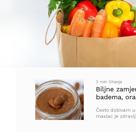
2 min čitanja
Biljne zamj
badema, ora
Često dobivam up
maslac je zdraviji