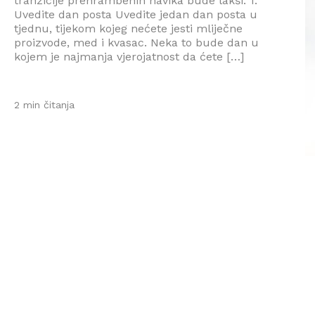
tranzicije prehrambenih navika bude lakši. 1.
Uvedite dan posta Uvedite jedan dan posta u
tjednu, tijekom kojeg nećete jesti mliječne
proizvode, med i kvasac. Neka to bude dan u
kojem je najmanja vjerojatnost da ćete […]
2 min čitanja