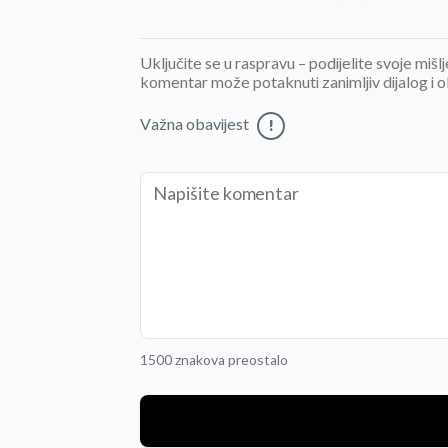
Uključite se u raspravu – podijelite svoje mišl
komentar može potaknuti zanimljiv dijalog i o
Važna obavijest
!
1500 znakova preostalo