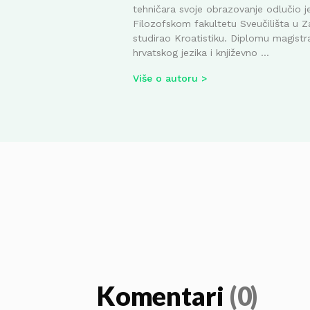
tehničara svoje obrazovanje odlučio je
Filozofskom fakultetu Sveučilišta u Z
studirao Kroatistiku. Diplomu magistr
hrvatskog jezika i književno ...
Više o autoru
Komentari
(0)