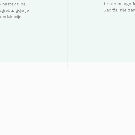
te nije prilag
 nastaviti na
Sadržaj nije za
agrebu, gdje je
a edukacije