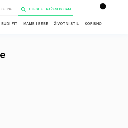
RKETING
BUDI FIT
MAME I BEBE
ŽIVOTNI STIL
KORISNO
ne