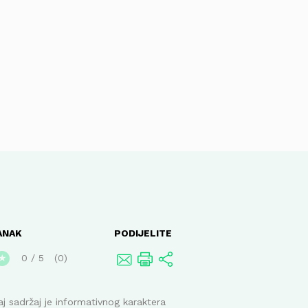
ANAK
PODIJELITE
0
/
5
0
★
j sadržaj je informativnog karaktera