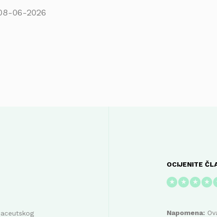
08-06-2026
OCIJENITE ČL
★
★
★
★
Napomena:
Ova
maceutskog