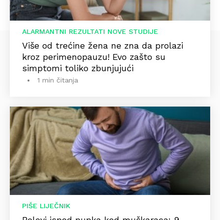
ALARMANTNI REZULTATI NOVE STUDIJE
Više od trećine žena ne zna da prolazi
kroz perimenopauzu! Evo zašto su
simptomi toliko zbunjujući
1 min čitanja
PIŠE LIJEČNIK
Bolovi ispod pupka kod muškaraca: 9