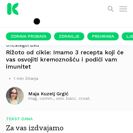
ZDRAVA PROBAVA
ZDRAVLJE
PREHRANA
LJ
Uncategorized
Rižoto od cikle: Imamo 3 recepta koji će
vas osvojiti kremoznošću i podići vam
imunitet
1 min čitanja
Maja Kuzelj Grgić
mag. comm., univ. bacc. croat.
TEKST DANA
Za vas izdvajamo