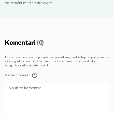
za stručni medicinski savjet.
Komentari
(0)
Uključite se u raspravu – podijelite svoje mišljenje, postavite pitanja ili ponudite
svoj pogled na temu. Vaš komentar može potaknuti zanimljiv dijalog i
obogatiti zajednicu našeg portala.
Važna obavijest
!