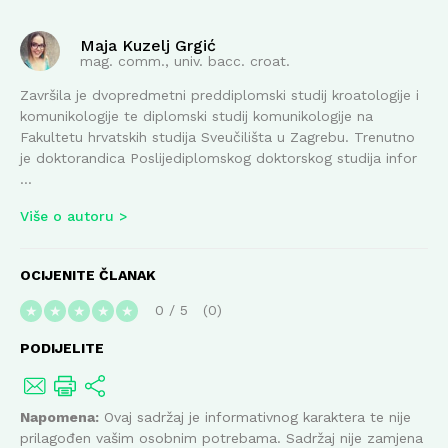
Maja Kuzelj Grgić
mag. comm., univ. bacc. croat.
Završila je dvopredmetni preddiplomski studij kroatologije i
komunikologije te diplomski studij komunikologije na
Fakultetu hrvatskih studija Sveučilišta u Zagrebu. Trenutno
je doktorandica Poslijediplomskog doktorskog studija infor
...
Više o autoru
OCIJENITE ČLANAK
0
/
5
0
★
★
★
★
★
PODIJELITE
Napomena:
Ovaj sadržaj je informativnog karaktera te nije
prilagođen vašim osobnim potrebama. Sadržaj nije zamjena