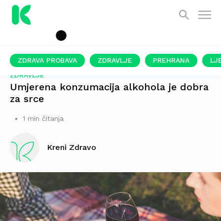
ZDRAVA PROBAVA
ZDRAVLJE
PREHRANA
LJ
ZDRAVLJE
Umjerena konzumacija alkohola je dobra
za srce
1 min čitanja
Kreni Zdravo