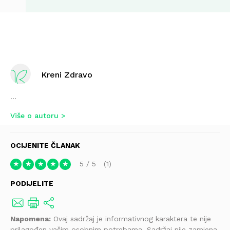
Kreni Zdravo
...
Više o autoru
OCIJENITE ČLANAK
5
/
5
1
★
★
★
★
★
PODIJELITE
Napomena:
Ovaj sadržaj je informativnog karaktera te nije
prilagođen vašim osobnim potrebama. Sadržaj nije zamjena