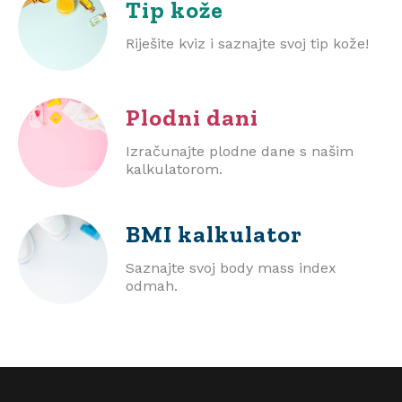
Tip kože
Riješite kviz i saznajte svoj tip kože!
Plodni dani
Izračunajte plodne dane s našim
kalkulatorom.
BMI
kalkulator
Saznajte svoj body mass index
odmah.