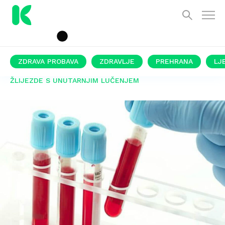
ZDRAVA PROBAVA
ZDRAVLJE
PREHRANA
LJ
ŽLIJEZDE S UNUTARNJIM LUČENJEM