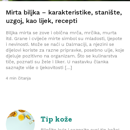
Mirta biljka – karakteristike, stanište,
uzgoj, kao lijek, recepti
Biljka mirta se zove i obična mrča, mrčika, murta
itd. Grane i cvijeće mirte simbol su mladosti, ljepote
i nevinosti. Može se naći u Dalmaciji, a njezini se
dijelovi koriste za razne pripravke, posebno ulje, koje
djeluje pozitivno na organizam. Što se kulinarstva
tiče, poznati su žele i liker. U nastavku članka
saznajte više o ljekovitosti […]
4 min čitanja
Tip kože
Riješite kviz i saznajte svoj tip kože!