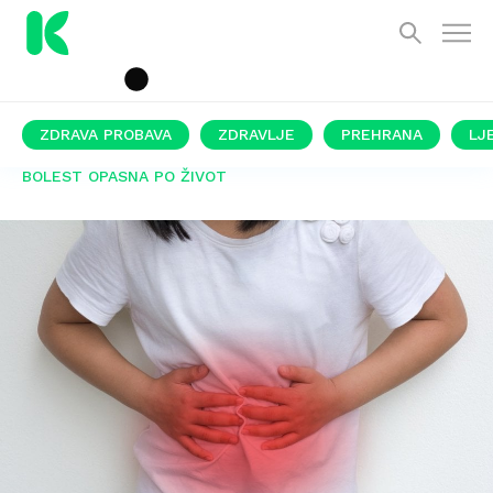
ZDRAVA PROBAVA
ZDRAVLJE
PREHRANA
LJ
BOLEST OPASNA PO ŽIVOT