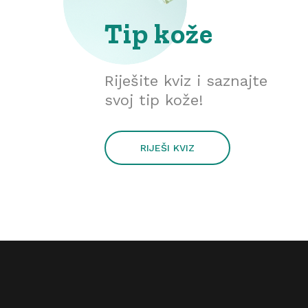
Tip kože
Riješite kviz i saznajte
svoj tip kože!
RIJEŠI KVIZ