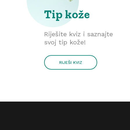
Tip kože
Riješite kviz i saznajte
svoj tip kože!
RIJEŠI KVIZ