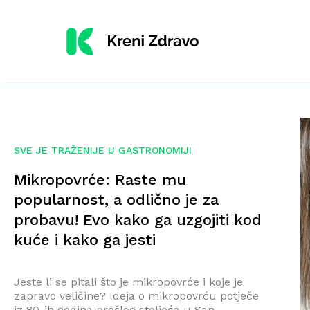
SVE JE TRAŽENIJE U GASTRONOMIJI
Mikropovrće: Raste mu
popularnost, a odlično je za
probavu! Evo kako ga uzgojiti kod
kuće i kako ga jesti
Jeste li se pitali što je mikropovrće i koje je
zapravo veličine? Ideja o mikropovrću potječe
iz 80-ih godina prošlog stoljeća u San