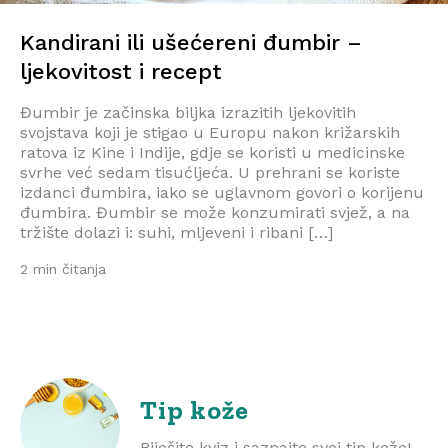
Kandirani ili ušećereni đumbir –
ljekovitost i recept
Đumbir je začinska biljka izrazitih ljekovitih
svojstava koji je stigao u Europu nakon križarskih
ratova iz Kine i Indije, gdje se koristi u medicinske
svrhe već sedam tisućljeća. U prehrani se koriste
izdanci đumbira, iako se uglavnom govori o korijenu
đumbira. Đumbir se može konzumirati svjež, a na
tržište dolazi i: suhi, mljeveni i ribani […]
2 min čitanja
Tip kože
Riješite kviz i saznajte svoj tip kože!