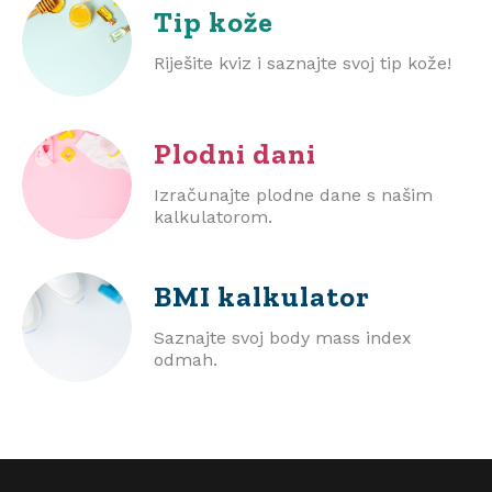
Tip kože
Riješite kviz i saznajte svoj tip kože!
Plodni dani
Izračunajte plodne dane s našim
kalkulatorom.
BMI
kalkulator
Saznajte svoj body mass index
odmah.