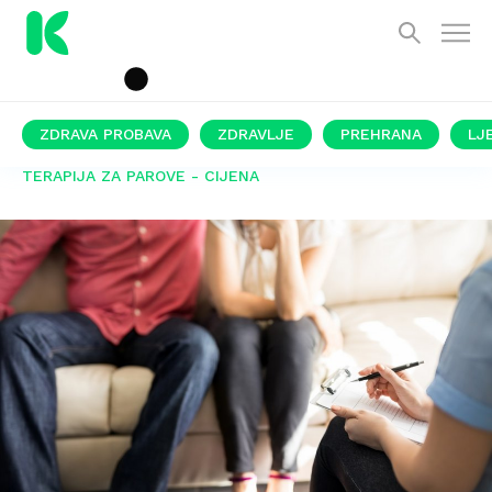
ZDRAVA PROBAVA
ZDRAVLJE
PREHRANA
LJ
TERAPIJA ZA PAROVE - CIJENA