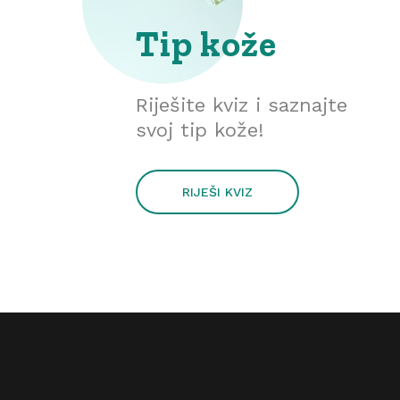
Tip kože
Riješite kviz i saznajte
svoj tip kože!
RIJEŠI KVIZ