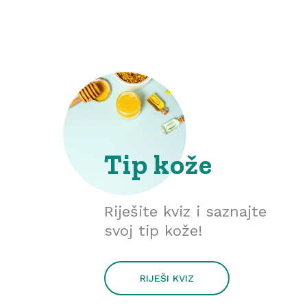
Tip kože
Riješite kviz i saznajte
svoj tip kože!
RIJEŠI KVIZ