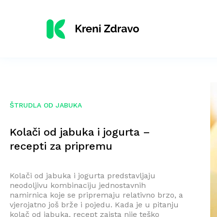
ŠTRUDLA OD JABUKA
Kolači od jabuka i jogurta –
recepti za pripremu
Kolači od jabuka i jogurta predstavljaju
neodoljivu kombinaciju jednostavnih
namirnica koje se pripremaju relativno brzo, a
vjerojatno još brže i pojedu. Kada je u pitanju
kolač od jabuka, recept zaista nije teško