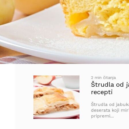
2 min čitanja
Štrudla od j
recepti
Štrudla od jabuka
deserata koji mir
pripremi...