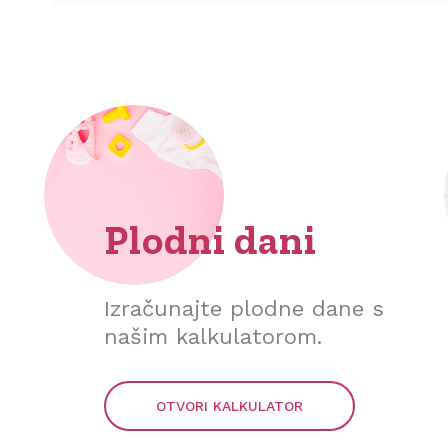
Plodni dani
Izračunajte plodne dane s
našim kalkulatorom.
OTVORI KALKULATOR