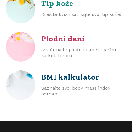
Tip kože
Riješite kviz i saznajte svoj tip kože!
Plodni dani
Izračunajte plodne dane s našim
kalkulatorom.
BMI
kalkulator
Saznajte svoj body mass index
odmah.