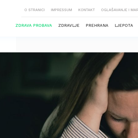
O STRANICI
IMPRESSUM
KONTAKT
OGLAŠAVANJE I MA
ZDRAVA PROBAVA
ZDRAVLJE
PREHRANA
LJEPOTA