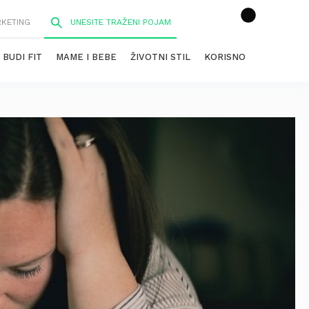
RKETING
BUDI FIT
MAME I BEBE
ŽIVOTNI STIL
KORISNO