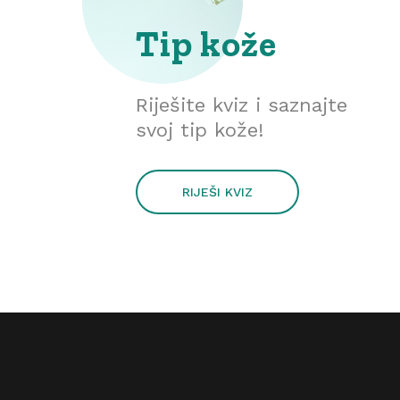
Tip kože
Riješite kviz i saznajte
svoj tip kože!
RIJEŠI KVIZ