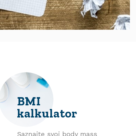
BMI
kalkulator
Saznajte svoj body mass