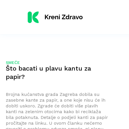
SMEĆE
Što bacati u plavu kantu za
papir?
Brojna kućanstva grada Zagreba dobila su
zasebne kante za papir, a one koje nisu će ih
dobiti uskoro. Zgrade će dobiti više plavih
kanti na zelenim otocima kako bi reciklaža
bila potaknuta. Detalje o podjeli kanti za papir
pročitajte na linku. U ovom članku nećemo
govoriti o problemu odvoza smeća, ni planu