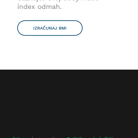
index odmah.
IZRAČUNAJ BMI