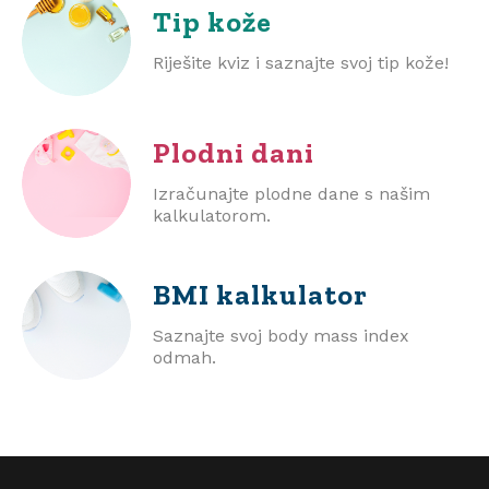
Tip kože
Riješite kviz i saznajte svoj tip kože!
Plodni dani
Izračunajte plodne dane s našim
kalkulatorom.
BMI
kalkulator
Saznajte svoj body mass index
odmah.