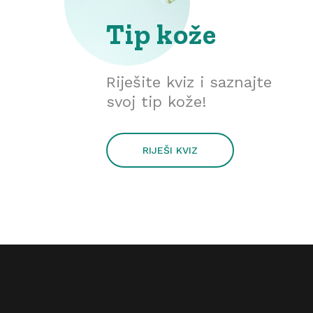
Tip kože
Riješite kviz i saznajte
svoj tip kože!
RIJEŠI KVIZ