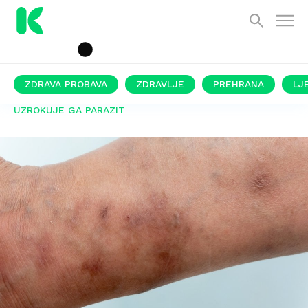
ZDRAVA PROBAVA
ZDRAVLJE
PREHRANA
LJ
UZROKUJE GA PARAZIT