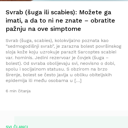
Svrab (šuga ili scabies): Možete ga
imati, a da to ni ne znate – obratite
pažnju na ove simptome
Svrab (šuga, scabies), kolokvijalno poznata kao
“sedmogodišnji svrab”, je zarazna bolest površinskog
sloja kože koju uzrokuje parazit Sarcoptes scabiei
var. hominis. Jedini rezervoar je čovjek (šuga –
bolest). Od svraba obolijevaju svi, neovisno o dobi,
spolu i socijalnom statusu. S obzirom na brzo
širenje, bolest se često javlja u obliku obiteljskih
epidemija ili među osobama u […]
6 min čitanja
SVI ČLANCI