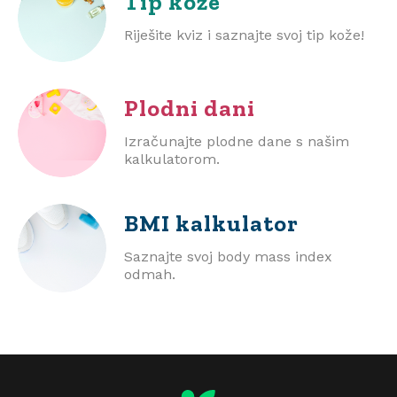
Tip kože
Riješite kviz i saznajte svoj tip kože!
Plodni dani
Izračunajte plodne dane s našim
kalkulatorom.
BMI
kalkulator
Saznajte svoj body mass index
odmah.