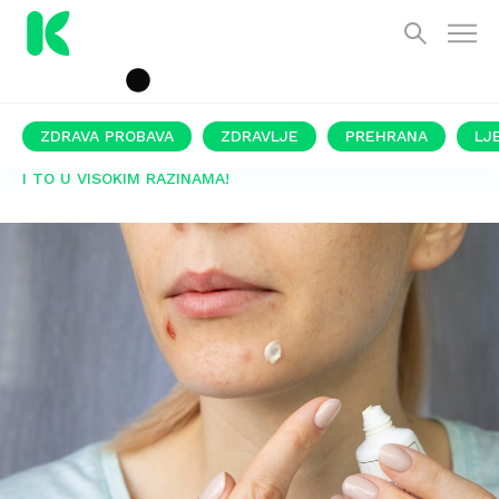
ZDRAVA PROBAVA
ZDRAVLJE
PREHRANA
LJ
I TO U VISOKIM RAZINAMA!