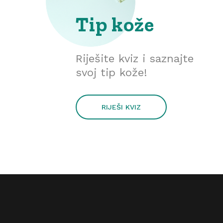
Tip kože
Riješite kviz i saznajte
svoj tip kože!
RIJEŠI KVIZ