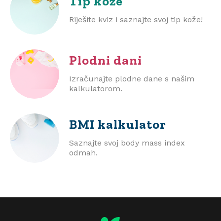
Tip kože
Riješite kviz i saznajte svoj tip kože!
Plodni dani
Izračunajte plodne dane s našim
kalkulatorom.
BMI
kalkulator
Saznajte svoj body mass index
odmah.