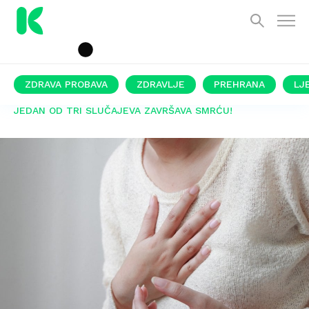
ZDRAVA PROBAVA
ZDRAVLJE
PREHRANA
LJ
JEDAN OD TRI SLUČAJEVA ZAVRŠAVA SMRĆU!