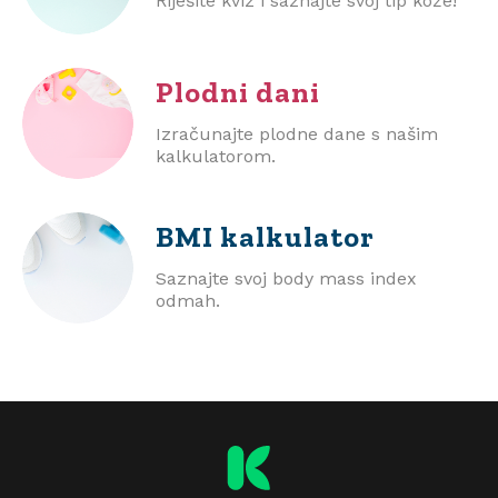
Riješite kviz i saznajte svoj tip kože!
Plodni dani
Izračunajte plodne dane s našim
kalkulatorom.
BMI
kalkulator
Saznajte svoj body mass index
odmah.