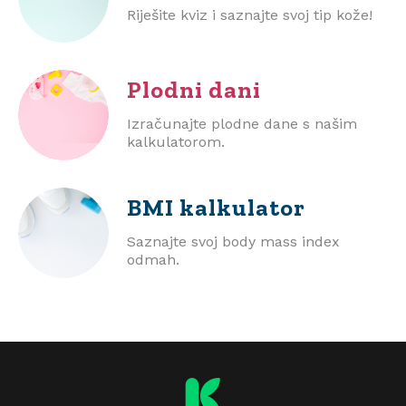
Riješite kviz i saznajte svoj tip kože!
Plodni dani
Izračunajte plodne dane s našim
kalkulatorom.
BMI
kalkulator
Saznajte svoj body mass index
odmah.