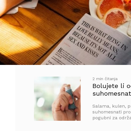
2 min čitanja
Bolujete li 
suhomesnat
Salama, kulen, pr
suhomesnati proi
pogubni za održa