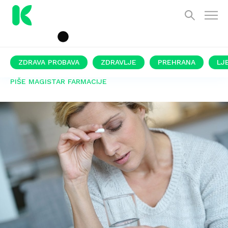
ZDRAVA PROBAVA
ZDRAVLJE
PREHRANA
LJ
PIŠE MAGISTAR FARMACIJE