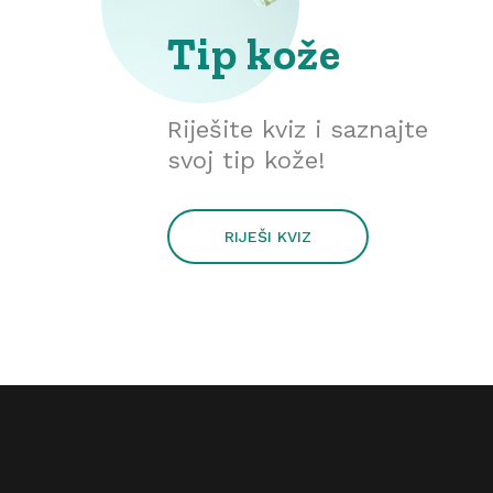
Tip kože
Riješite kviz i saznajte
svoj tip kože!
RIJEŠI KVIZ