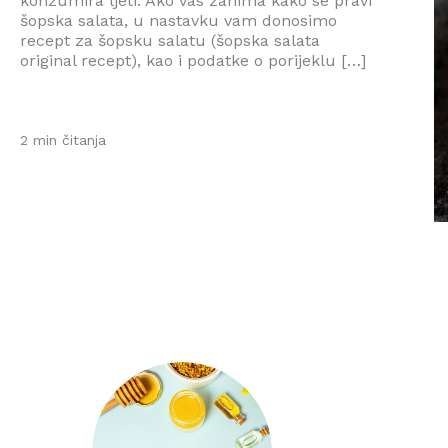
konzumira ljeti. Ako vas zanima kako se pravi
šopska salata, u nastavku vam donosimo
recept za šopsku salatu (šopska salata
original recept), kao i podatke o porijeklu […]
2 min čitanja