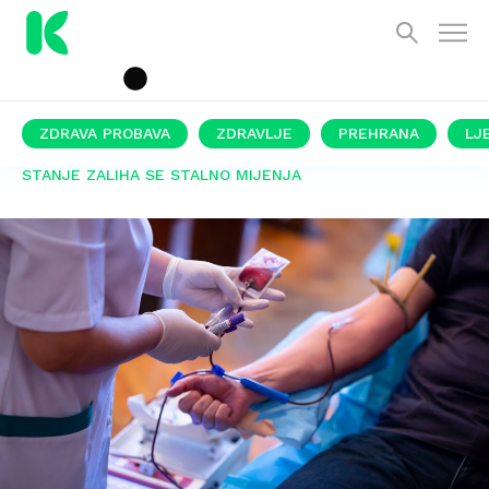
ZDRAVA PROBAVA
ZDRAVLJE
PREHRANA
LJ
STANJE ZALIHA SE STALNO MIJENJA