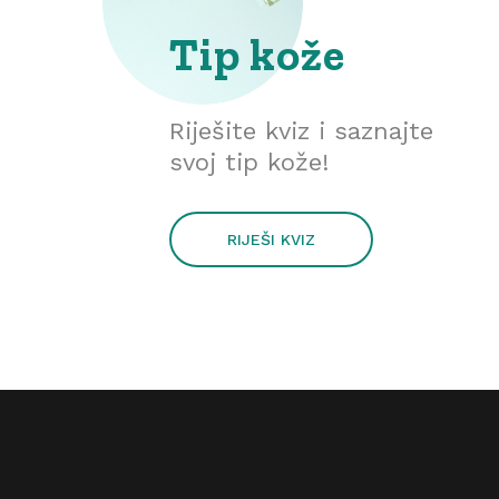
Tip kože
Riješite kviz i saznajte
svoj tip kože!
RIJEŠI KVIZ