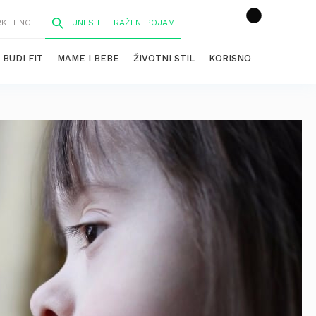
RKETING
BUDI FIT
MAME I BEBE
ŽIVOTNI STIL
KORISNO