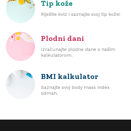
Tip kože
Riješite kviz i saznajte svoj tip kože!
Plodni dani
Izračunajte plodne dane s našim
kalkulatorom.
BMI
kalkulator
Saznajte svoj body mass index
odmah.