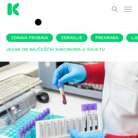
ZDRAVA PROBAVA
ZDRAVLJE
PREHRANA
LJ
JEDAN OD NAJČEŠĆIH KARCINOMA U SVIJETU