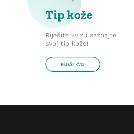
Tip kože
Riješite kviz i saznajte
svoj tip kože!
RIJEŠI KVIZ