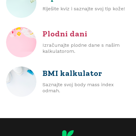
Riješite kviz i saznajte svoj tip kože!
Plodni dani
Izračunajte plodne dane s našim
kalkulatorom.
BMI
kalkulator
Saznajte svoj body mass index
odmah.