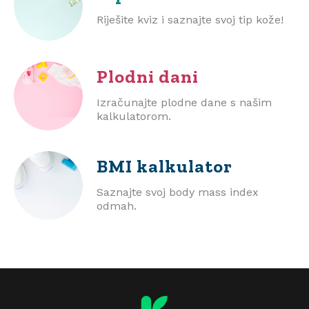
Riješite kviz i saznajte svoj tip kože!
Plodni dani
Izračunajte plodne dane s našim
kalkulatorom.
BMI
kalkulator
Saznajte svoj body mass index
odmah.