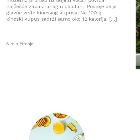
možemo pronaći na odjelu voća i povrća,
najčešće zapakiranog u celofan. Postoje dvije
glavne vrste kineskog kupusa: Na 100 g
kineski kupus sadrži samo oko 12 kalorija, […]
6 min čitanja