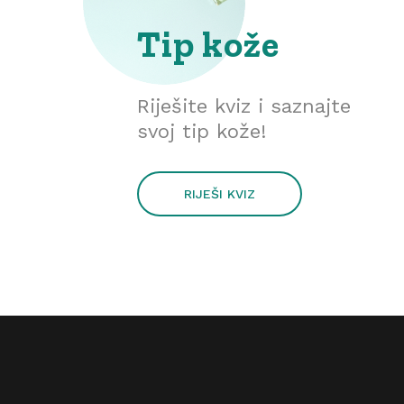
Tip kože
Riješite kviz i saznajte
svoj tip kože!
RIJEŠI KVIZ