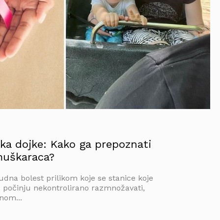
ka dojke: Kako ga prepoznati
muškaraca?
udna bolest prilikom koje se stanice koje
u počinju nekontrolirano razmnožavati,
inom...