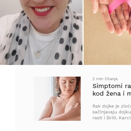
2 min čitanja
Simptomi ra
kod žena i 
Rak dojke je zloć
sačinjavaju dojk
rasti i širiti. Karc