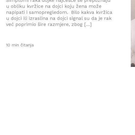
Simptomi raka dojke najčešće se prepoznaju
u obliku kvržice na dojci koju žena može
napipati i samopregledom. Bilo kakva kvržica
u dojci ili izraslina na dojci signal su da je rak
već poprimio šire razmjere, zbog […]
10 min čitanja