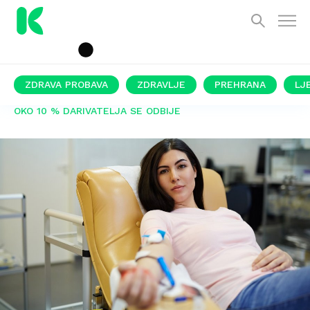
ZDRAVA PROBAVA
ZDRAVLJE
PREHRANA
LJ
OKO 10 % DARIVATELJA SE ODBIJE